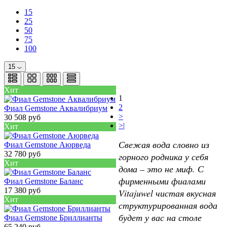
15
25
50
75
100
15
Хит
1
2
Фиал Gemstone Аквалибриум
>
30 508 руб
>|
Хит
Свежая вода словно из
Фиал Gemstone Аюрведа
32 780 руб
горного родника у себя
Хит
дома – это не миф. С
фирменными фиалами
Фиал Gemstone Баланс
17 380 руб
Vitajuwel чистая вкусная
Хит
структурированная вода
будет у вас на столе
Фиал Gemstone Бриллианты
65 240 руб