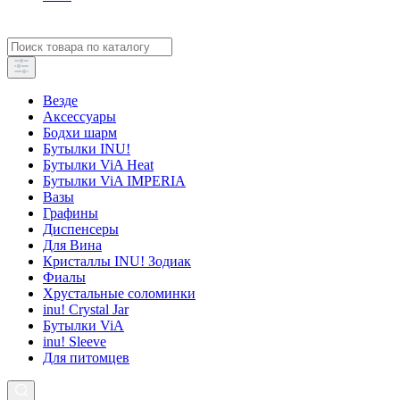
Везде
Аксессуары
Бодхи шарм
Бутылки INU!
Бутылки ViA Heat
Бутылки ViA IMPERIA
Вазы
Графины
Диспенсеры
Для Вина
Кристаллы INU! Зодиак
Фиалы
Хрустальные соломинки
inu! Crystal Jar
Бутылки ViA
inu! Sleeve
Для питомцев