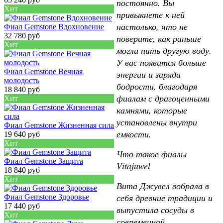
постоянно. Вы
Хит
привыкнете к ней
настолько, что не
Фиал Gemstone Вдохновение
32 780 руб
поверите, как раньше
Хит
могли пить другую воду.
У вас появится больше
Фиал Gemstone Вечная
энергии и заряда
молодость
бодрости, благодаря
18 840 руб
фиалам с драгоценными
Хит
камнями, которые
установлены внутри
Фиал Gemstone Жизненная сила
емкости.
19 640 руб
Хит
Что такое фиалы
Фиал Gemstone Защита
Vitajuwel
18 840 руб
Хит
Вита Джувел вобрала в
себя древние традиции и
Фиал Gemstone Здоровье
17 440 руб
выпустила сосуды в
Хит
современной