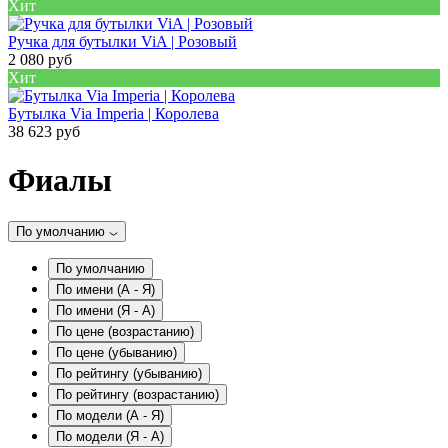
Хит
Ручка для бутылки ViA | Розовый
2 080 руб
Хит
Бутылка Via Imperia | Королева
38 623 руб
Фиалы
По умолчанию
По умолчанию
По имени (A - Я)
По имени (Я - A)
По цене (возрастанию)
По цене (убыванию)
По рейтингу (убыванию)
По рейтингу (возрастанию)
По модели (A - Я)
По модели (Я - A)