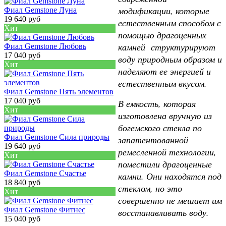
модификации, которые
Фиал Gemstone Луна
19 640 руб
естественным способом с
Хит
помощью драгоценных
камней структурируют
Фиал Gemstone Любовь
17 040 руб
воду природным образом и
Хит
наделяют ее энергией и
естественным вкусом.
Фиал Gemstone Пять элементов
17 040 руб
В емкость, которая
Хит
изготовлена вручную из
богемского стекла по
Фиал Gemstone Сила природы
запатентованной
19 640 руб
ремесленной технологии,
Хит
поместили драгоценные
Фиал Gemstone Счастье
камни. Они находятся под
18 840 руб
стеклом, но это
Хит
совершенно не мешает им
Фиал Gemstone Фитнес
восстанавливать воду.
15 040 руб